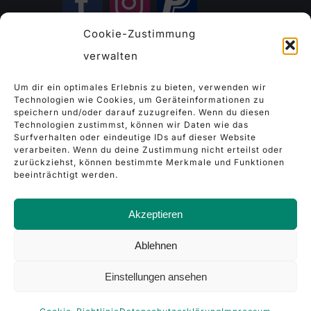
Cookie-Zustimmung
verwalten
Kontakt
Um dir ein optimales Erlebnis zu bieten, verwenden wir
Technologien wie Cookies, um Geräteinformationen zu
speichern und/oder darauf zuzugreifen. Wenn du diesen
tierschutz.im.kiez(at)gmail.com
Technologien zustimmst, können wir Daten wie das
Surfverhalten oder eindeutige IDs auf dieser Website
verarbeiten. Wenn du deine Zustimmung nicht erteilst oder
zurückziehst, können bestimmte Merkmale und Funktionen
beeinträchtigt werden.
Akzeptieren
Ablehnen
Einstellungen ansehen
Tierschutz im Kiez e.V.
|
Datenschutzerklärung
|
Impressum