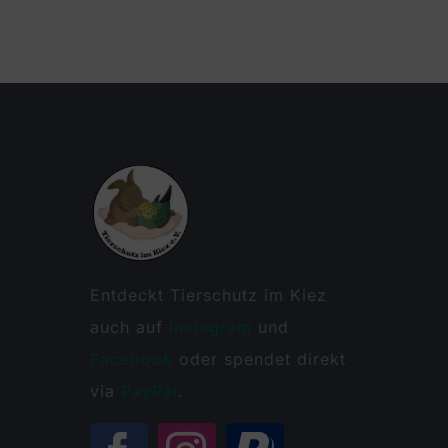
Entdeckt Tierschutz im Kiez
auch auf
Instagram
und
Facebook
oder spendet direkt
via
PayPal
.