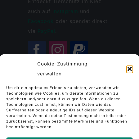
Entdeckt Tierschutz im Kiez
auch auf
Instagram
und
Facebook
oder spendet direkt
via
PayPal
.
Cookie-Zustimmung
verwalten
Kontakt
Um dir ein optimales Erlebnis zu bieten, verwenden wir
Technologien wie Cookies, um Geräteinformationen zu
speichern und/oder darauf zuzugreifen. Wenn du diesen
tierschutz.im.kiez(at)gmail.com
Technologien zustimmst, können wir Daten wie das
Surfverhalten oder eindeutige IDs auf dieser Website
verarbeiten. Wenn du deine Zustimmung nicht erteilst oder
zurückziehst, können bestimmte Merkmale und Funktionen
beeinträchtigt werden.