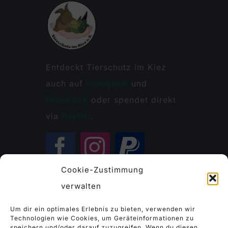
Entdeckt Tierschutz im Kiez
auch auf
Instagram
und
Facebook
oder spendet direkt
via
PayPal
.
Cookie-Zustimmung
verwalten
Kontakt
Um dir ein optimales Erlebnis zu bieten, verwenden wir
Technologien wie Cookies, um Geräteinformationen zu
speichern und/oder darauf zuzugreifen. Wenn du diesen